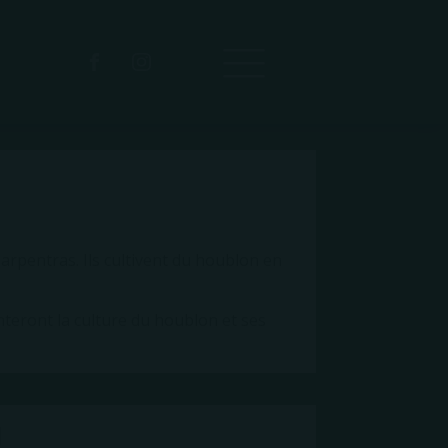
Genis-Laval (69) nous présentera ce que
ont leurs processus de fabrication, leurs
revenues au premier plan.
arpentras. Ils cultivent du houblon en
teront la culture du houblon et ses
l