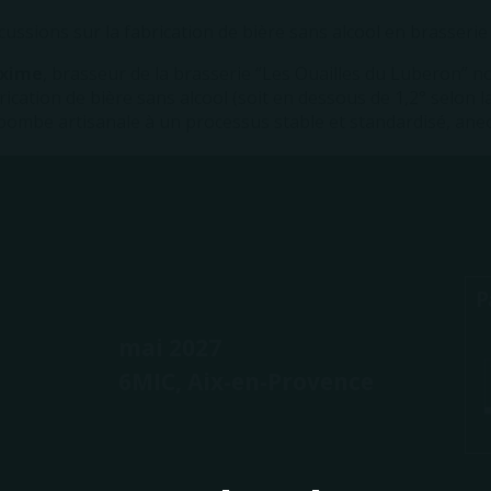
cussions sur la fabrication de bière sans alcool en brasserie 
xime
, brasseur de la brasserie “Les Ouailles du Luberon” no
rication de bière sans alcool (soit en dessous de 1,2° selon la
bombe artisanale à un processus stable et standardisé, ane
P
mai 2027
6MIC, Aix-en-Provence