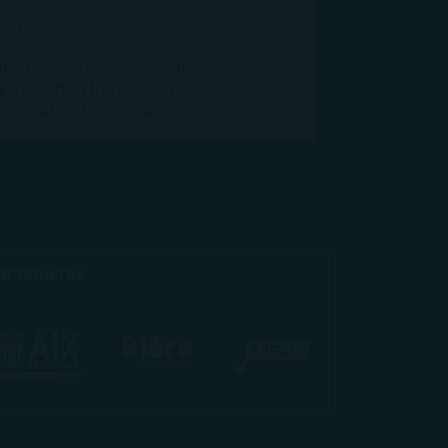
artisanale.
us présentera les spécificités de
 législation française). De la fabrication
cdote et technique de production.
artenaires