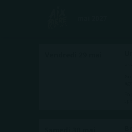
Mar
son
par
mai 2027
Une
Un
Vendredi 29 mai
Pré
Gré
agr
En 
spé
Br
Samedi 30 mai