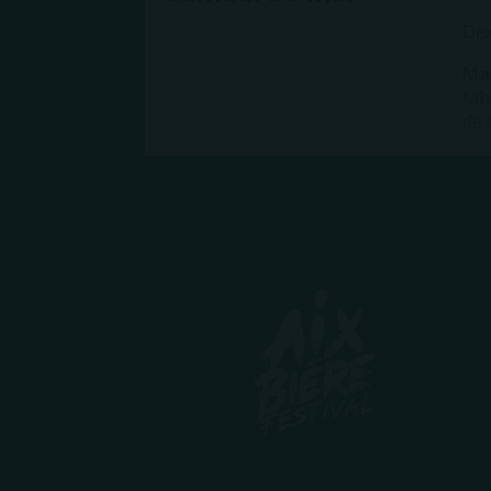
Dis
Ma
fab
de 