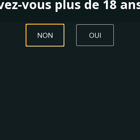
vez-vous plus de 18 ans
 Bière Festival (c) 2026 - Tous droits réservés.
Mentions léga
NON
OUI