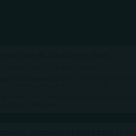
tin Gillet,
fondateur de la Brasserie Les Danaïdes à Saint-
t les bières acides et leurs différentes déclinaisons. Quels s
ticularités, leurs vieillissements et leurs histoires.
 approche transversale et précise sur ces styles de bières 
e culture du houblon en Paca
sentation sur la culture de houblon local.
gorie et Olivier
sont agriculteurs à Cabrières d’Aigues et C
iculture biologique depuis 2020, irrigué par la Durance.
passant par une approche paléo-écologique, ils nous présen
cificités culturales locales.
asserie artisanale et bière sans alcoo