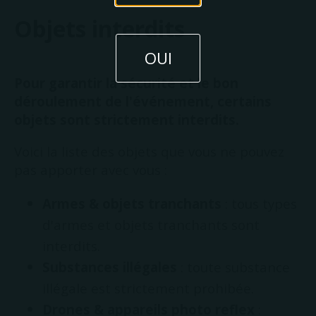
Objets interdits
OUI
Pour garantir la sécurité et le bon
déroulement de l'événement, certains
objets sont strictement interdits.
Voici la liste des objets que vous ne pouvez
pas apporter avec vous :
Armes & objets tranchants
: tous types
d'armes et objets tranchants sont
interdits.
Substances illégales
: toute substance
illégale est strictement prohibée.
Drones & appareils photo reflex
: