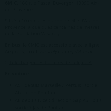
6MIC,
160 rue Pascal Duverger, 13090 Aix-
en-Provence
Situé à 10 minutes du centre ville d'Aix-en-
Provence, à quelques centaines de mètres
de la Fondation Vasarely.
En bus
, le 6MIC est accessible avec la ligne
Aixpress, arrêt
Vasarely
ou
Coq d'Argent
.
>
Télécharger les horaires de la ligne A
.
En voiture
:
A51 depuis Marseille / Pertuis : sortie
Aix-Jas de Bouffan
A8 depuis Nice
:
direction Gap A51 puis
sortie 7 Jas de Bouffan