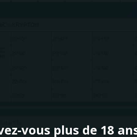
EDI
(PDF)
vez-vous plus de 18 ans