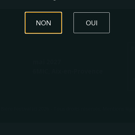
NON
OUI
P
mai 2027
6MIC, Aix-en-Provence
 Bière Festival (c) 2026 - Tous droits réservés.
Mentions léga