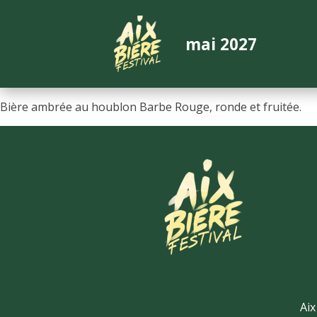
mai 2027
Bière ambrée au houblon Barbe Rouge, ronde et fruitée.
Aix