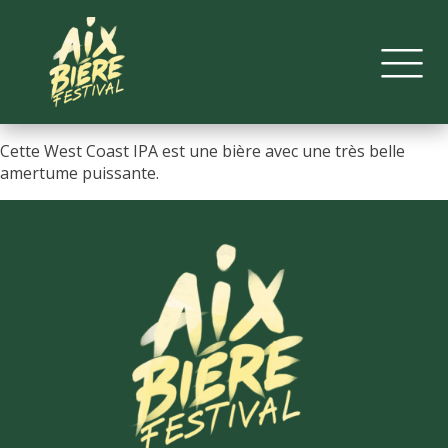
Cette West Coast IPA est une bière avec une très belle
amertume puissante.