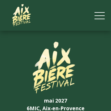
mai 2027
6MIC, Aix-en-Provence