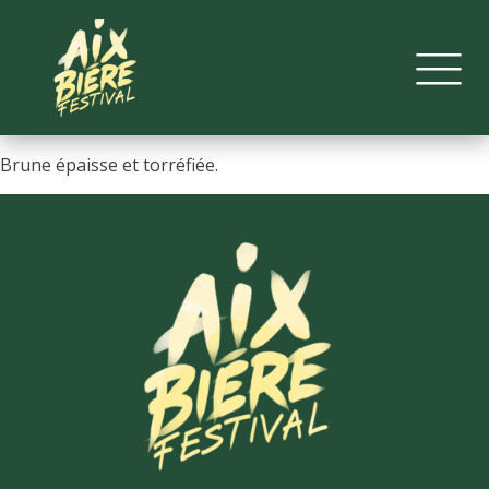
Brune épaisse et torréfiée.