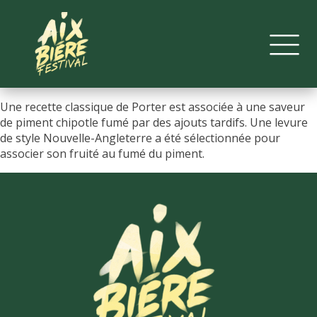
Une recette classique de Porter est associée à une saveur
de piment chipotle fumé par des ajouts tardifs. Une levure
de style Nouvelle-Angleterre a été sélectionnée pour
associer son fruité au fumé du piment.