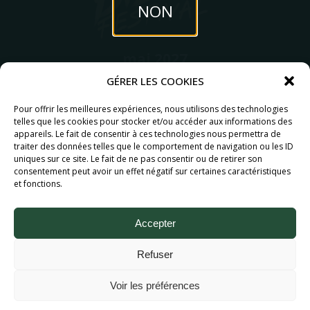
NON
mai 2027
6MIC, Aix-en-Provence
GÉRER LES COOKIES
OUI
Partenaires
Pour offrir les meilleures expériences, nous utilisons des technologies
telles que les cookies pour stocker et/ou accéder aux informations des
appareils. Le fait de consentir à ces technologies nous permettra de
traiter des données telles que le comportement de navigation ou les ID
uniques sur ce site. Le fait de ne pas consentir ou de retirer son
consentement peut avoir un effet négatif sur certaines caractéristiques
et fonctions.
Accepter
Refuser
Aix Bière Festival (c) 2026 - Tous droits réservés.
Mentions légales.
Voir les préférences