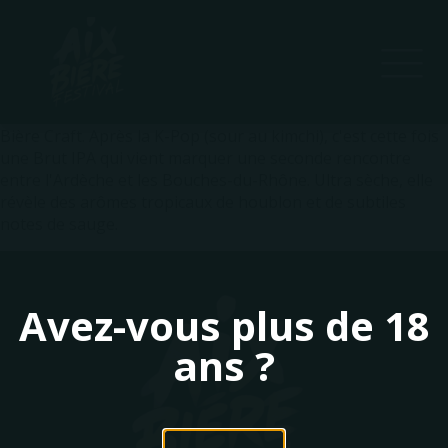
Une collaboration entre Aquae Maltae et la brasserie 369
Bière Craft. Après la K-Pop (sour au kimchi), c'est cette fois
une Brut IPA qui vient marquer une seconde rencontre
entre l'Ardèche et les Bouches-du-Rhône. Ultra sèche, elle
révèle des arômes tropicaux de houblon et de subtiles
notes de sauge.
Avez-vous plus de 18
ans ?