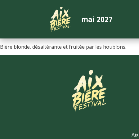
mai 2027
Bière blonde, désaltérante et fruitée par les houblons.
Aix