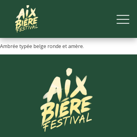
Ambrée typée belge ronde et amère.