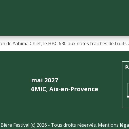
de Yahima Chief, le HBC 630 aux notes fraîches de fruits 
P
mai 2027
6MIC, Aix-en-Provence
 Bière Festival (c) 2026 - Tous droits réservés.
Mentions léga