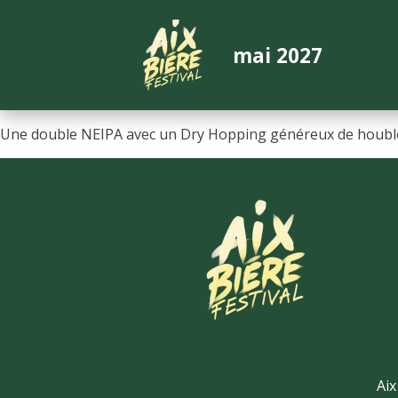
mai 2027
Une double NEIPA avec un Dry Hopping généreux de houblon 
Aix