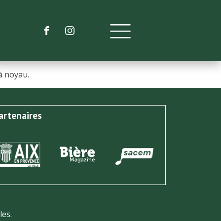
à noyau.
artenaires
les.