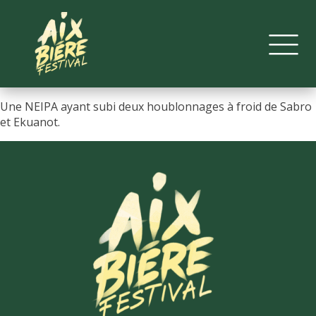
Une NEIPA ayant subi deux houblonnages à froid de Sabro
et Ekuanot.