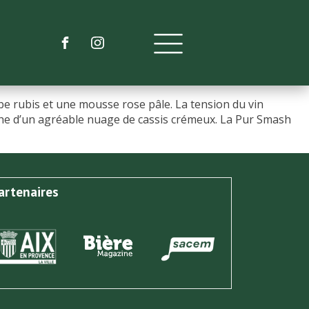
obe rubis et une mousse rose pâle. La tension du vin
uche d’un agréable nuage de cassis crémeux. La Pur Smash
artenaires