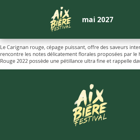
mai 2027
Le Carignan rouge, cépage puissant, offre des saveurs inten
rencontre les notes délicatement florales proposées par le
Rouge 2022 possède une pétillance ultra fine et rappelle da