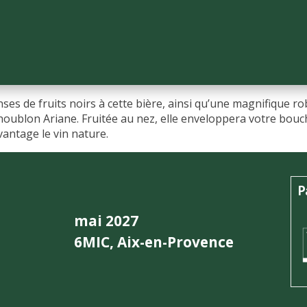
ses de fruits noirs à cette bière, ainsi qu’une magnifique r
 houblon Ariane. Fruitée au nez, elle enveloppera votre bo
vantage le vin nature.
P
mai 2027
6MIC, Aix-en-Provence