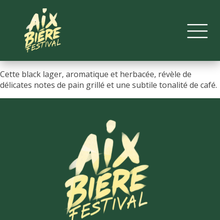
Cette black lager, aromatique et herbacée, révèle de
délicates notes de pain grillé et une subtile tonalité de café.