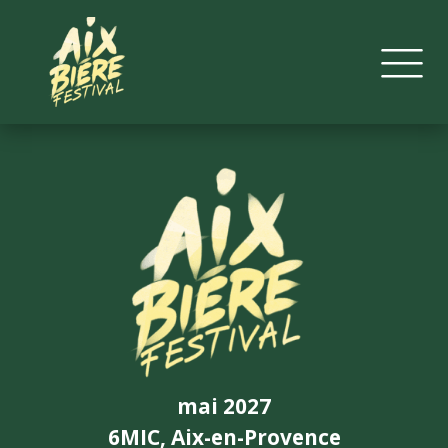
mai 2027
6MIC, Aix-en-Provence