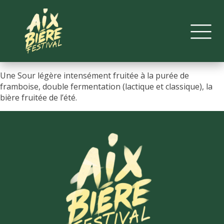
Une Sour légère intensément fruitée à la purée de
framboise, double fermentation (lactique et classique), la
bière fruitée de l’été.