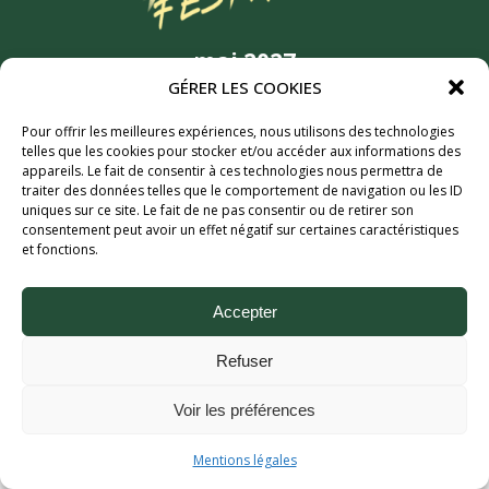
mai 2027
GÉRER LES COOKIES
6MIC, Aix-en-Provence
Partenaires
Pour offrir les meilleures expériences, nous utilisons des technologies
telles que les cookies pour stocker et/ou accéder aux informations des
appareils. Le fait de consentir à ces technologies nous permettra de
traiter des données telles que le comportement de navigation ou les ID
uniques sur ce site. Le fait de ne pas consentir ou de retirer son
consentement peut avoir un effet négatif sur certaines caractéristiques
et fonctions.
Accepter
Refuser
Aix Bière Festival (c) 2026 - Tous droits réservés.
Mentions légales.
Voir les préférences
Mentions légales