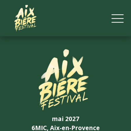
mai 2027
6MIC, Aix-en-Provence