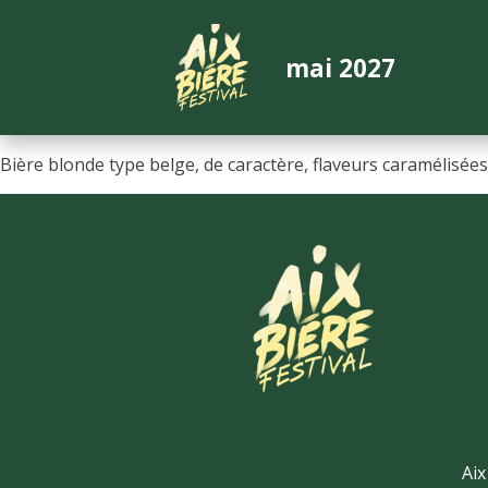
mai 2027
Bière blonde type belge, de caractère, flaveurs caramélisées,
Aix