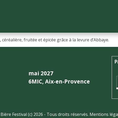
 céréalière, fruitée et épicée grâce à la levure d’Abbaye.
P
mai 2027
6MIC, Aix-en-Provence
 Bière Festival (c) 2026 - Tous droits réservés.
Mentions léga