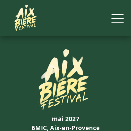
mai 2027
6MIC, Aix-en-Provence