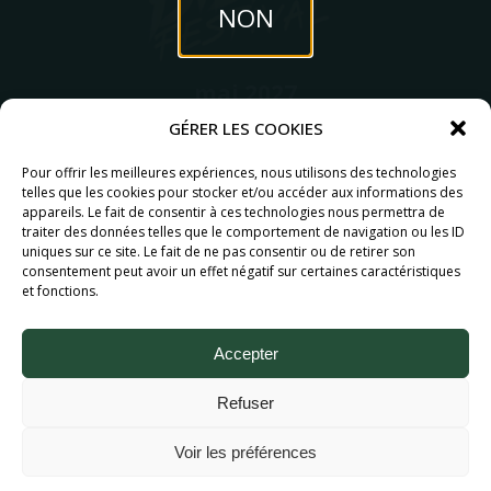
NON
mai 2027
6MIC, Aix-en-Provence
GÉRER LES COOKIES
OUI
Partenaires
Pour offrir les meilleures expériences, nous utilisons des technologies
telles que les cookies pour stocker et/ou accéder aux informations des
appareils. Le fait de consentir à ces technologies nous permettra de
traiter des données telles que le comportement de navigation ou les ID
uniques sur ce site. Le fait de ne pas consentir ou de retirer son
consentement peut avoir un effet négatif sur certaines caractéristiques
et fonctions.
Accepter
Refuser
Aix Bière Festival (c) 2026 - Tous droits réservés.
Mentions légales.
Voir les préférences