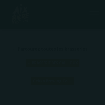
Site Web
Édition(s) du Aix Bière Festival :
← Parcourez toutes les brasseries →
← BRASSERIE DES CAILLOUX
Gekko Brewing Co →