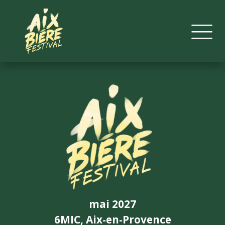
mai 2027
6MIC, Aix-en-Provence