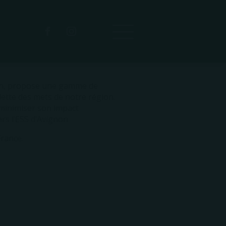
non, propose une gamme de
lette des mets de notre région.
 minimiser son impact
ers l’ESS d’Avignon
France.