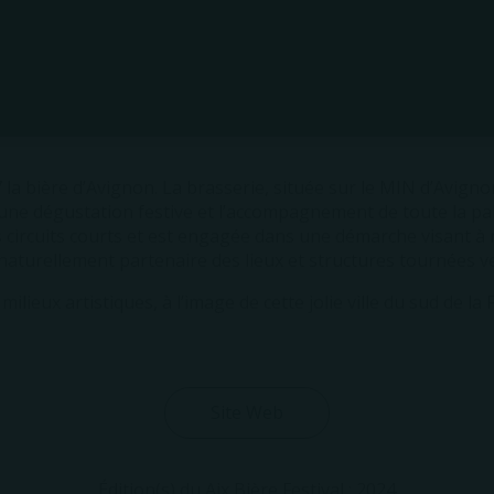
Brasserie la Comédienne
Créée en
2017
à
Avignon (84 000)
la bière d’Avignon. La brasserie, située sur le MIN d’Avig
 une dégustation festive et l’accompagnement de toute la pa
es circuits courts et est engagée dans une démarche visant à
 naturellement partenaire des lieux et structures tournées v
ilieux artistiques, à l’image de cette jolie ville du sud de la 
Site Web
Édition(s) du Aix Bière Festival :
2024