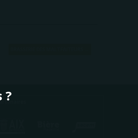
BRASSERIE DES MALTFAITEURS →
 ?
artenaires