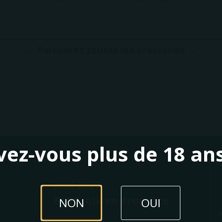
← Parcourez toutes les brasseries →
vez-vous plus de 18 ans
P
mai 2027
6MIC, Aix-en-Provence
NON
OUI