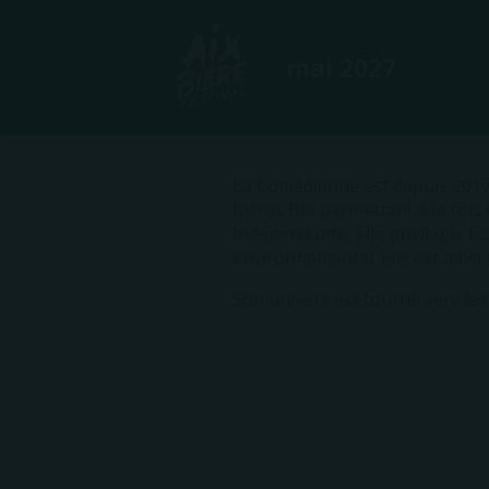
mai 2027
La Comédienne est depuis 2017 
bières Bio permettant à la fois
Indépendante, elle privilégie l
environnemental. Elle est ainsi
Son univers est tourné vers les m