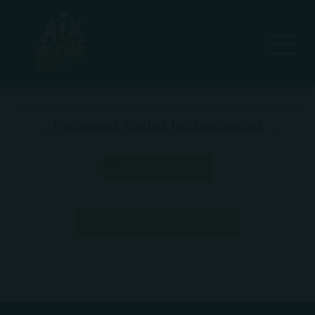
Site Web
Édition(s) du Aix Bière Festival :
2025
← Parcourez toutes les brasseries →
← AQUAE MALTAE
BRASSERIE DES CAILLOUX →