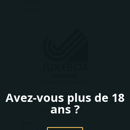
Site web
Avez-vous plus de 18
JUKEBOX
ans ?
Année de création :
2022
Ville :
Cognac