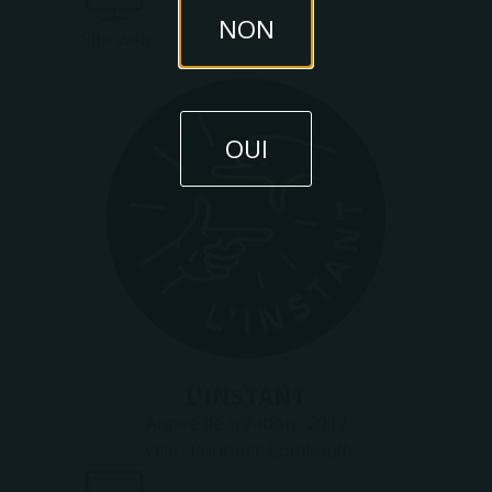
NON
Site web
OUI
L'INSTANT
Année de création :
2017
Ville :
Pontault-Combault