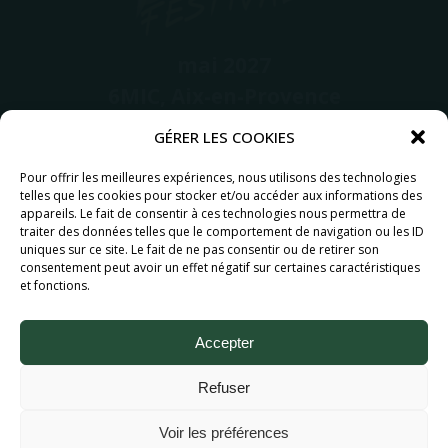
mai 2027
6MIC, Aix-en-Provence
Partenaires
GÉRER LES COOKIES
Pour offrir les meilleures expériences, nous utilisons des technologies
telles que les cookies pour stocker et/ou accéder aux informations des
appareils. Le fait de consentir à ces technologies nous permettra de
traiter des données telles que le comportement de navigation ou les ID
uniques sur ce site. Le fait de ne pas consentir ou de retirer son
consentement peut avoir un effet négatif sur certaines caractéristiques
et fonctions.
Accepter
Aix Bière Festival (c) 2026 - Tous droits réservés.
Mentions légales.
Refuser
Voir les préférences